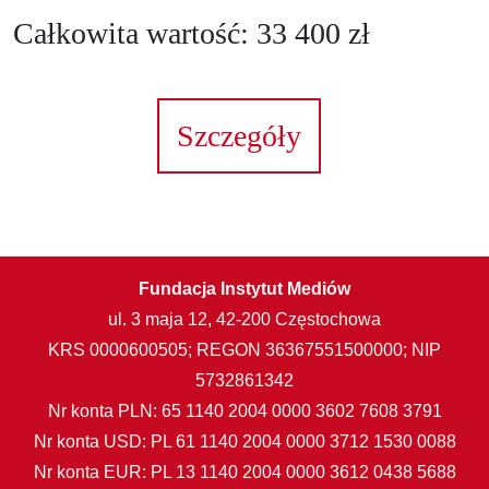
Całkowita wartość: 33 400 zł
Szczegóły
Fundacja Instytut Mediów
ul. 3 maja 12, 42-200 Częstochowa
KRS 0000600505; REGON 36367551500000; NIP
5732861342
Nr konta PLN: 65 1140 2004 0000 3602 7608 3791
Nr konta USD: PL 61 1140 2004 0000 3712 1530 0088
Nr konta EUR: PL 13 1140 2004 0000 3612 0438 5688